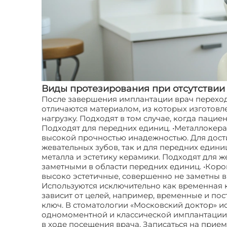
Виды протезирования при отсутствии 
После завершения имплантации врач переход
отличаются материалом, из которых изготовл
нагрузку. Подходят в том случае, когда паци
Подходят для передних единиц. •Металлокерам
высокой прочностью инадежностью. Для дости
жевательных зубов, так и для передних едини
металла и эстетику керамики. Подходят для же
заметными в области передних единиц. •Кор
высоко эстетичные, совершенно не заметны 
Используются исключительно как временная ко
зависит от целей, например, временные и по
ключ. В стоматологии «Московский доктор» 
одномоментной и классической имплантации. В
в ходе посещения врача. Записаться на прие