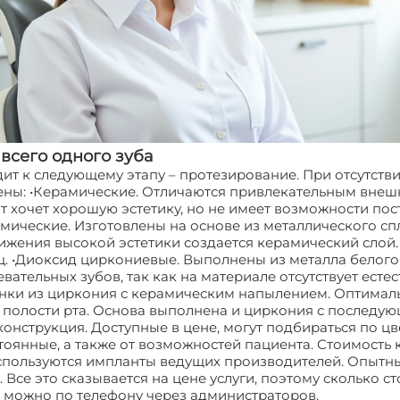
всего одного зуба
ит к следующему этапу – протезирование. При отсутств
ены: •Керамические. Отличаются привлекательным внеш
ент хочет хорошую эстетику, но не имеет возможности по
ические. Изготовлены на основе из металлического спла
жения высокой эстетики создается керамический слой.
ц. •Диоксид циркониевые. Выполнены из металла белого 
вательных зубов, так как на материале отсутствует естес
онки из циркония с керамическим напылением. Оптималь
в полости рта. Основа выполнена и циркония с последу
нструкция. Доступные в цене, могут подбираться по цв
стоянные, а также от возможностей пациента. Стоимость
используются импланты ведущих производителей. Опыт
се это сказывается на цене услуги, поэтому сколько ст
м можно по телефону через администраторов.
Имплантац