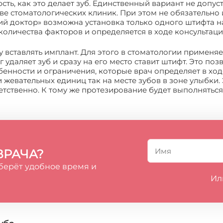
сть, как это делает зуб. Единственный вариант не допус
е стоматологических клиник. При этом не обязательно и
й доктор» возможна установка только одного штифта на
 количества факторов и определяется в ходе консультаци
 вставлять имплант. Для этого в стоматологии примен
даляет зуб и сразу на его место ставит штифт. Это позв
бенности и ограничения, которые врач определяет в ход
 жевательных единиц так на месте зубов в зоне улыбки.
етственно. К тому же протезирование будет выполнятьс
ВРАЧА?
берёт удобное время и
Ил