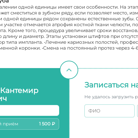
уба
удалении одной единицы имеет свои особенности. На эт
ет сместиться в зубном ряду, если позволяет место, из
ии одной единицы рядом сохранены естественные зубы. С
ом участке отмечается атрофия костной ткани челюсти, п
та. Кроме того, процедура увеличивает сроки восстанов
го длину и диаметр. Этапы установки штифтов при отсу
ор типа импланта. •Лечение кариозных полостей, профес
еменной коронки. •Смена на постоянный протез через 4-6
Записаться н
 Кантемир
Не удалось загрузить 
ич
й приём
1 500 ₽