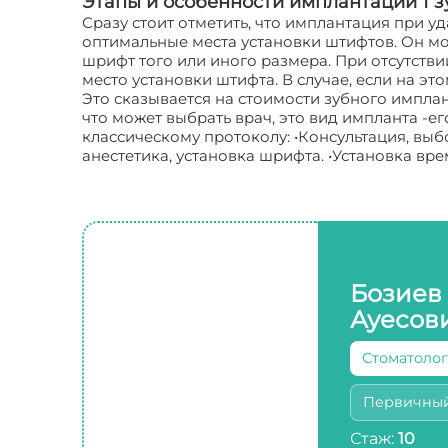
Этапы и особенности имплантации 1 з
Сразу стоит отметить, что имплантация при 
оптимальные места установки штифтов. Он мож
шрифт того или иного размера. При отсутств
место установки штифта. В случае, если на эт
Это сказывается на стоимости зубного имплан
что может выбрать врач, это вид импланта -е
классическому протоколу: •Консультация, выб
анестетика, установка шрифта. •Установка вр
Бозиев
Ауесов
Стоматолог
Первичны
Стаж:
10