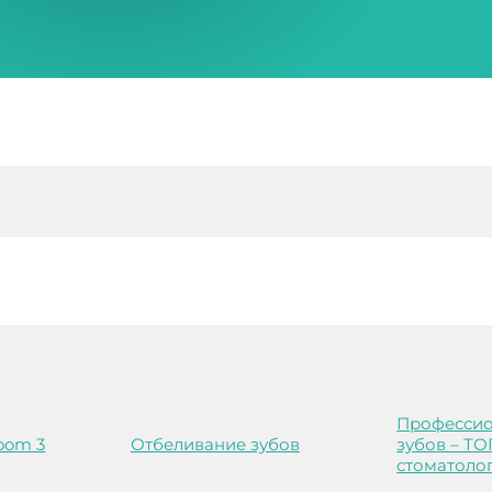
Профессио
oom 3
Отбеливание зубов
зубов – ТО
стоматоло