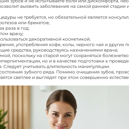
аших зубов и не испытываете боли или дискомфорта, н
 позволит выявить заболевания на самой ранней стадии 
дуры не требуется, но обязательной является консульт
отезов или брекетов;
 раза в год;
том врачу;
ользоваться декоративной косметикой;
урения, употребления кофе, колы, черного чая и других
ие средства, руководствуясь назначениями врача;
ной, поскольку на старой могут сохраняться болезнетв
иперпигментации, но и в качестве подготовки к провед
. Следует учитывать длительность манипуляции.
т состояния зубного ряда. Помимо очищения зубов, прово
вятся светлее и выглядят при этом совершенно естеств