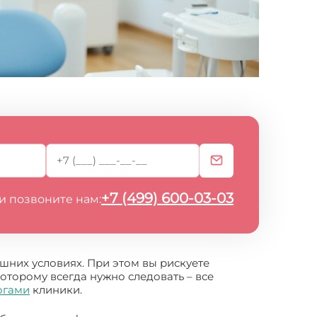
+7 (499) 600-03-03
и позвоните нам:
них условиях. При этом вы рискуете
оторому всегда нужно следовать – все
огами
клиники.