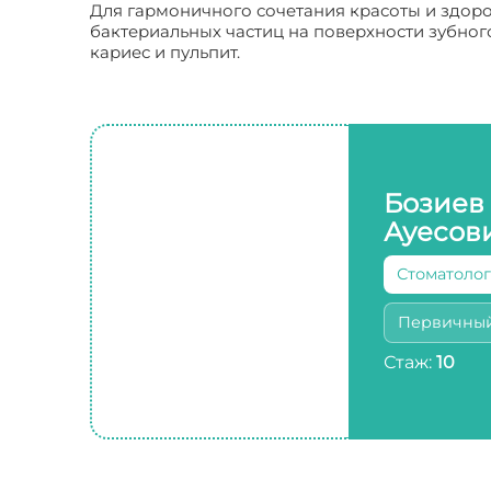
Для гармоничного сочетания красоты и здоро
бактериальных частиц на поверхности зубного
кариес и пульпит.
Бозиев
Ауесов
Стоматолог
Первичны
Стаж:
10