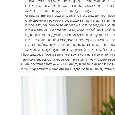
даже если вы удовлетворены состоянием в
стоматолога один раз в шесть месяцев, это
заметны невооруженному глазу;
специальная подготовка к проведению проце
очищение можно проводить при наличии пр
процедура рекомендована к проведению два
при наличии аллергии нужно сообщить об э
в день проведения манипуляции лучше не п
после очищения следует воздержаться от к
при необходимости использовать заживляющ
заменить зубную щетку новой с мягкой щети
Процедура показана не только при наличии г
также перед установкой или снятием брекетов
Она составляет 45-60 минут, в зависимости о
приобретают красивый и здоровый вид, стано
стоматологов по процедуре