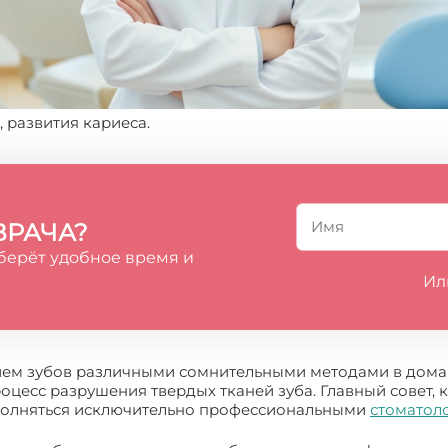
 развития кариеса.
ВРАЧА?
берёт удобное время и
Ил
ием зубов различными сомнительными методами в домаш
цесс разрушения твердых тканей зуба. Главный совет, к
полняться исключительно профессиональными
стоматол