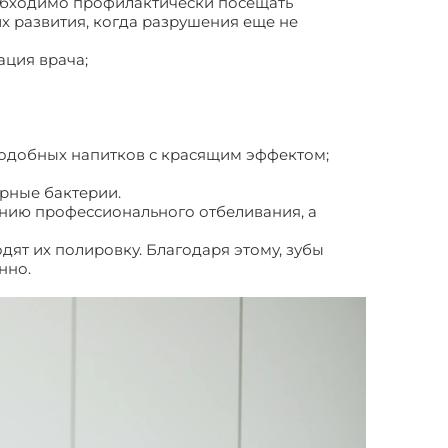
еобходимо профилактически посещать
их развития, когда разрушения еще не
ация врача;
 подобных напитков с красящим эффектом;
орные бактерии.
ению профессионального отбеливания, а
дят их полировку. Благодаря этому, зубы
енно.
Чистка зубов Air Flow: советы