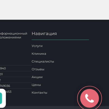
Навигация
 информационный
 положениями
Услуги
Клиника
Специалисты
6940
Отзывы
01
Акции
2
Цены
749036
1 014453
Контакты