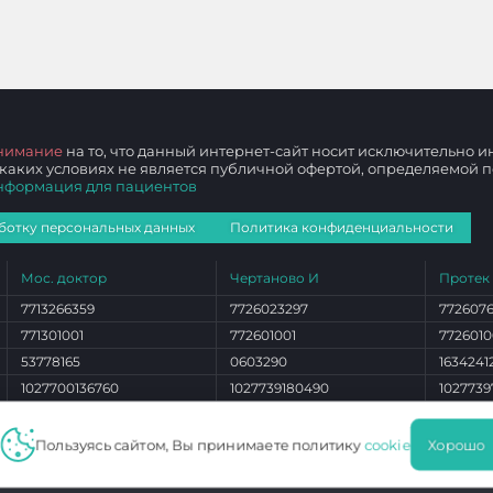
нимание
на то, что данный интернет-сайт носит исключительно
 каких условиях не является публичной офертой, определяемой
нформация для пациентов
ботку персональных данных
Политика конфиденциальности
Мос. доктор
Чертаново И
Протек
7713266359
7726023297
772607
771301001
772601001
7726010
53778165
0603290
1634241
1027700136760
1027739180490
1027739
ЛО 77 01 012765
ЛО 77 01 004101
ЛО 77 0
Пользуясь сайтом, Вы принимаете политику
cookie
Хорошо