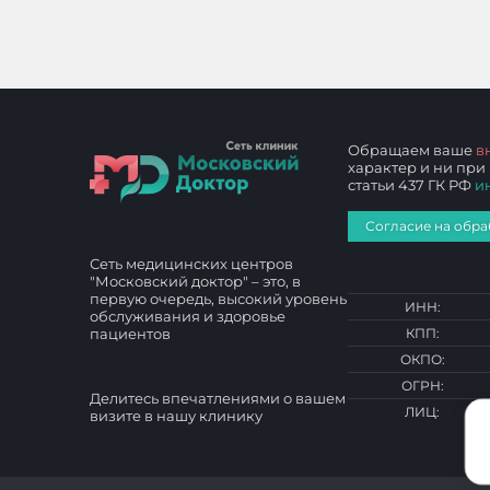
Обращаем ваше
в
характер и ни при
статьи 437 ГК РФ
и
Согласие на обра
Сеть медицинских центров
"Московский доктор" – это, в
первую очередь, высокий уровень
ИНН:
обслуживания и здоровье
пациентов
КПП:
ОКПО:
ОГРН:
Делитесь впечатлениями о вашем
ЛИЦ:
визите в нашу клинику