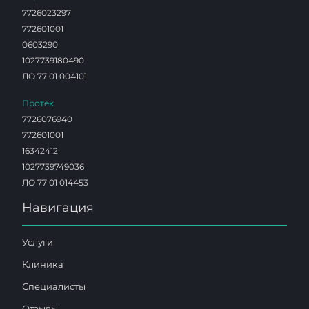
7726023297
772601001
0603290
1027739180490
ЛО 77 01 004101
Протек
7726076940
772601001
16342412
1027739749036
ЛО 77 01 014453
Навигация
Услуги
Клиника
Специалисты
Отзывы