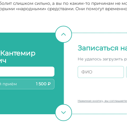
болит слишком сильно, а вы по каким-то причинам не м
орыми «народными» средствами. Они помогут временно об
Записаться н
 Кантемир
Не удалось загрузить 
ич
й приём
1 500 ₽
Нажимая кнопку, вы соглашает