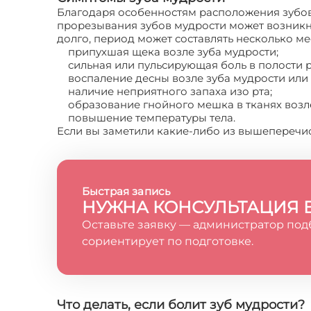
Благодаря особенностям расположения зубов 
прорезывания зубов мудрости может возникн
долго, период может составлять несколько ме
припухшая щека возле зуба мудрости;
сильная или пульсирующая боль в полости рт
воспаление десны возле зуба мудрости или 
наличие неприятного запаха изо рта;
образование гнойного мешка в тканях возле
повышение температуры тела.
Если вы заметили какие-либо из вышеперечис
Быстрая запись
НУЖНА КОНСУЛЬТАЦИЯ 
Оставьте заявку — администратор под
сориентирует по подготовке.
Что делать, если болит зуб мудрости?