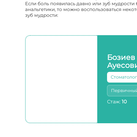
Если боль появилась давно или зуб мудрости 
анальгетики, то можно воспользоваться некот
зуб мудрости:
Бозиев
Ауесов
Стоматолог
Первичны
Стаж:
10