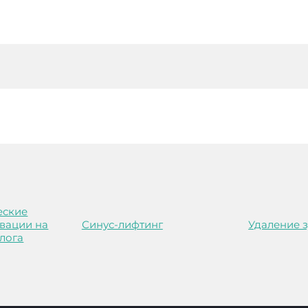
еские
вации на
Синус-лифтинг
Удаление 
лога