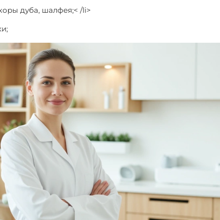
оры дуба, шалфея;< /li>
и;